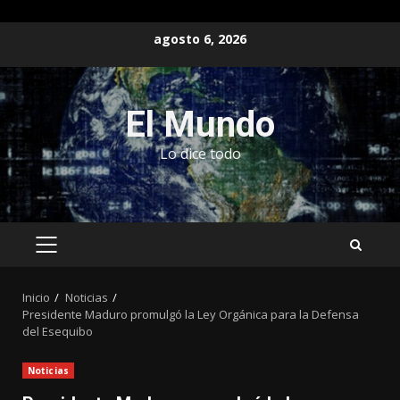
Saltar
agosto 6, 2026
al
contenido
El Mundo
Lo dice todo
MENÚ
PRINCIPAL
Inicio
Noticias
Presidente Maduro promulgó la Ley Orgánica para la Defensa
del Esequibo
Noticias