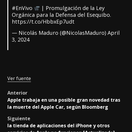
#EnVivo
| Promulgación de la Ley
Orgánica para la Defensa del Esequibo.
https://t.co/HbbxEp7udt
— Nicolás Maduro (@NicolasMaduro)
April
3, 2024
Ver fuente
Post
Anterior
Apple trabaja en una posible gran novedad tras
navigation
la muerte del Apple Car, según Bloomberg
Siguiente
la tienda de aplicaciones del iPhone y otros