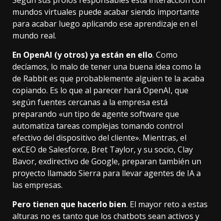
Según
sus proios responsables esta interacción con
mundos virtuales puede acabar siendo importante
para acabar luego aplicando ese aprendizaje en el
mundo real.
En OpenAI (y otros) ya están en ello
. Como
decíamos, lo malo de tener una buena idea como la
de Rabbit es que probablemente alguien te la acaba
copiando.
Es lo que al parecer hará OpenAI
, que
según fuentes cercanas a la empresa está
preparando «un tipo de agente software que
automatiza tareas complejas tomando control
efectivo del dispositivo del cliente». Mientras, el
exCEO de Salesforce, Bret Taylor, y su socio, Clay
Bavor, exdirectivo de Google, preparan también
un
proyecto llamado Sierra
para llevar agentes de IA a
las empresas.
Pero tienen que hacerlo bien
. El mayor reto a estas
alturas no es tanto que los chatbots sean activos y