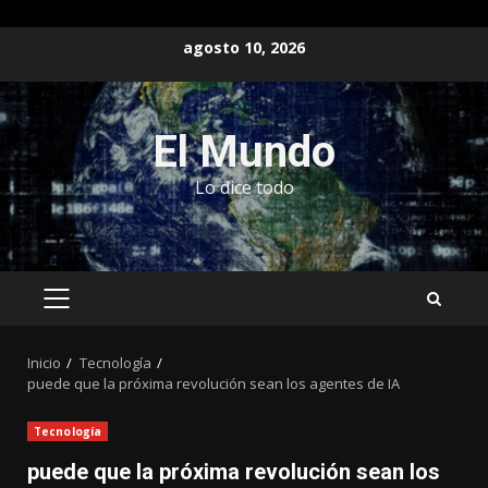
Saltar
agosto 10, 2026
al
contenido
El Mundo
Lo dice todo
MENÚ
PRINCIPAL
Inicio
Tecnología
puede que la próxima revolución sean los agentes de IA
Tecnología
puede que la próxima revolución sean los