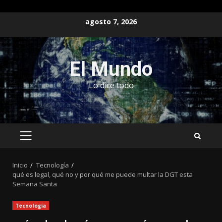
Saltar
agosto 7, 2026
al
contenido
El Mundo
Lo dice todo
MENÚ
PRINCIPAL
Inicio
Tecnología
qué es legal, qué no y por qué me puede multar la DGT esta
Semana Santa
Tecnología