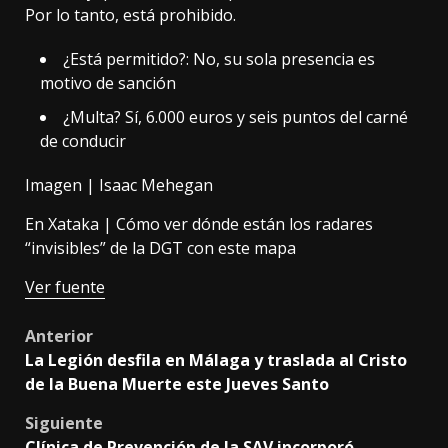
Por lo tanto, está prohibido.
¿Está permitido?: No, su sola presencia es
motivo de sanción
¿Multa? Sí, 6.000 euros y seis puntos del carné
de conducir
Imagen |
Isaac Mehegan
En Xataka |
Cómo ver dónde están los radares
“invisibles” de la DGT con este mapa
Ver fuente
Post
Anterior
La Legión desfila en Málaga y traslada al Cristo
navigation
de la Buena Muerte este Jueves Santo
Siguiente
Clínica de Prevención de la SAV incorporó