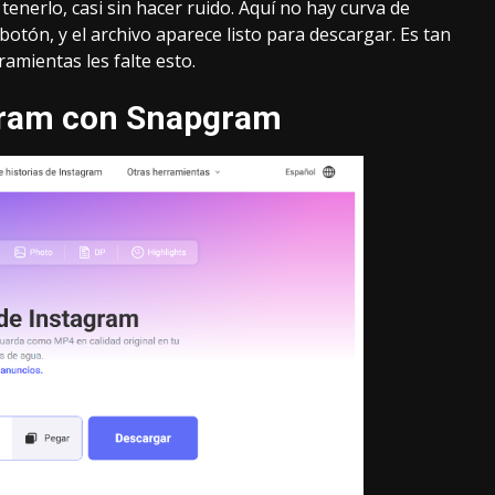
 tenerlo, casi sin hacer ruido. Aquí no hay curva de
botón, y el archivo aparece listo para descargar. Es tan
amientas les falte esto.
agram con Snapgram