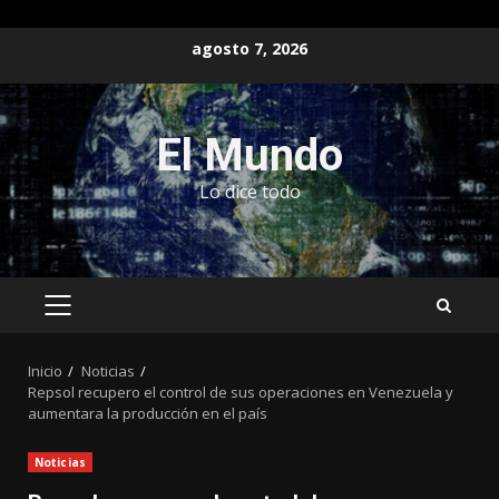
Saltar
agosto 7, 2026
al
contenido
El Mundo
Lo dice todo
MENÚ
PRINCIPAL
Inicio
Noticias
Repsol recupero el control de sus operaciones en Venezuela y
aumentara la producción en el país
Noticias