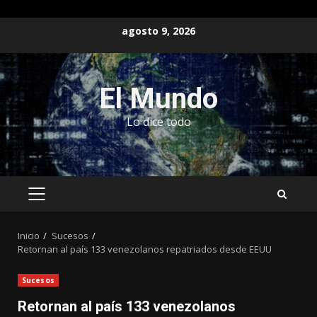
Saltar
agosto 9, 2026
al
contenido
El Mundo
Lo dice todo
MENÚ
PRINCIPAL
Inicio
Sucesos
Retornan al país 133 venezolanos repatriados desde EEUU
Sucesos
Retornan al país 133 venezolanos