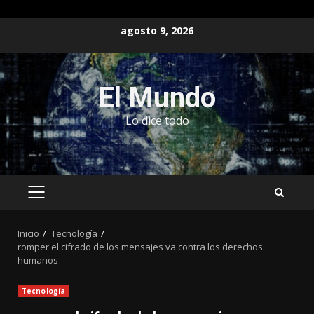
Saltar
agosto 9, 2026
al
contenido
El Mundo
Lo dice todo
MENÚ
PRINCIPAL
Inicio
Tecnología
romper el cifrado de los mensajes va contra los derechos
humanos
Tecnología