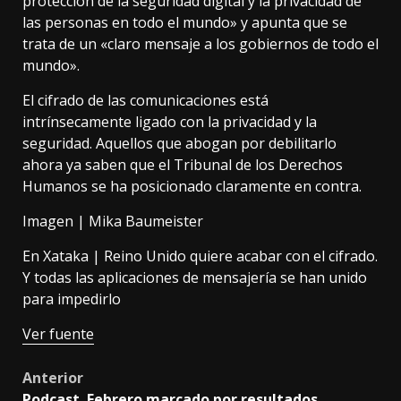
protección de la seguridad digital y la privacidad de
las personas en todo el mundo» y apunta que se
trata de un «claro mensaje a los gobiernos de todo el
mundo».
El cifrado de las comunicaciones está
intrínsecamente ligado con la privacidad y la
seguridad. Aquellos que abogan por debilitarlo
ahora ya saben que el Tribunal de los Derechos
Humanos se ha posicionado claramente en contra.
Imagen |
Mika Baumeister
En Xataka |
Reino Unido quiere acabar con el cifrado.
Y todas las aplicaciones de mensajería se han unido
para impedirlo
Ver fuente
Post
Anterior
Podcast. Febrero marcado por resultados