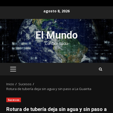
Saltar
agosto 8, 2026
al
contenido
El Mundo
Lo dice todo
MENÚ
PRINCIPAL
Inicio
Sucesos
Rotura de tubería deja sin agua y sin paso a La Guairita
Sucesos
Rotura de tubería deja sin agua y sin paso a