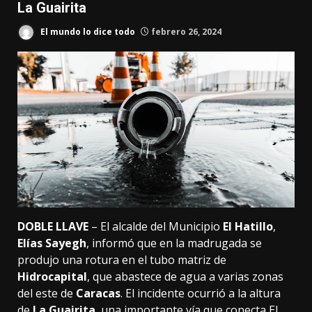
La Guairita
El mundo lo dice todo
febrero 26, 2024
DOBLE
LLAVE
– El alcalde del Municipio
El Hatillo
,
Elías Sayegh
, informó que en la madrugada se
produjo una rotura en el tubo matriz de
Hidrocapital
, que abastece de agua a varias zonas
del este de
Caracas
. El incidente ocurrió a la altura
de
La Guairita
, una importante vía que conecta El