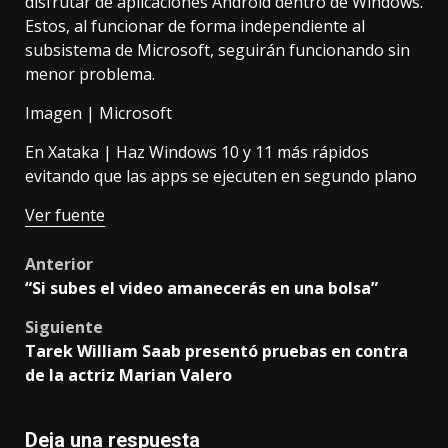
disfrutar de aplicaciones Android dentro de Windows.
Estos, al funcionar de forma independiente al
subsistema de Microsoft, seguirán funcionando sin
menor problema.
Imagen | Microsoft
En Xataka |
Haz Windows 10 y 11 más rápidos
evitando que las apps se ejecuten en segundo plano
Ver fuente
Post
Anterior
“Si subes el video amanecerás en una bolsa”
navigation
Siguiente
Tarek William Saab presentó pruebas en contra
de la actriz Marian Valero
Deja una respuesta