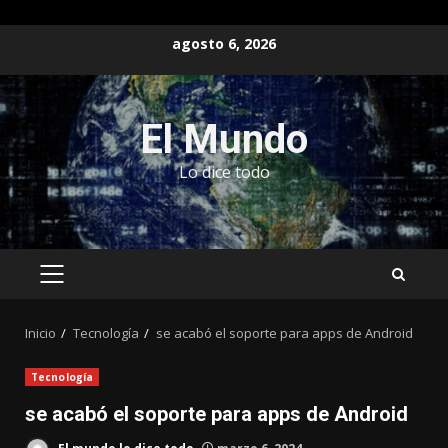
Saltar
agosto 6, 2026
al
contenido
El Mundo
Lo dice todo
MENÚ
PRINCIPAL
Inicio
Tecnología
se acabó el soporte para apps de Android
Tecnología
se acabó el soporte para apps de Android