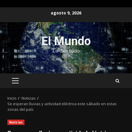
Saltar
agosto 9, 2026
al
contenido
El Mundo
Lo dice todo
MENÚ
PRINCIPAL
Inicio
Noticias
Se esperan lluvias y actividad eléctrica este sábado en estas
zonas del país
Noticias