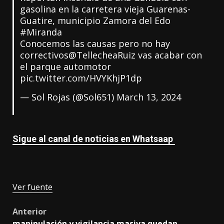
gasolina en la carretera vieja Guarenas-
Guatire, municipio Zamora del Edo
#Miranda
Conocemos las causas pero no hay
correctivos
@TellecheaRuiz
vas acabar con
el parque automotor
pic.twitter.com/HVYKhjP1dp
— Sol Rojas (@Sol651)
March 13, 2024
Sigue al canal de noticias en Whatsaap
Ver fuente
Post
Anterior
manipulación y vigilancia masiva quedan