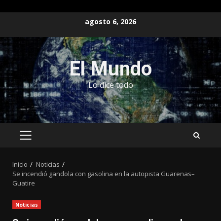
Saltar
agosto 6, 2026
al
contenido
El Mundo
Lo dice todo
MENÚ
PRINCIPAL
Inicio
Noticias
Se incendió gandola con gasolina en la autopista Guarenas–
Guatire
Noticias