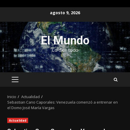
Saltar
agosto 9, 2026
al
contenido
El Mundo
Lo dice todo
MENÚ
PRINCIPAL
Inicio
Actualidad
Sebastian Cano Caporales: Venezuela comenzó a entrenar en
el Domo José María Vargas
Actualidad