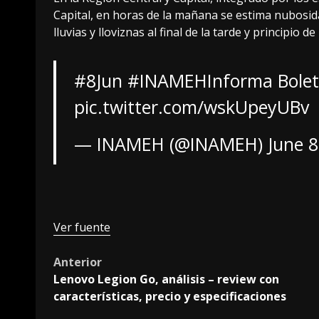
Capital, en horas de la mañana se estima nubos
lluvias y lloviznas al final de la tarde y principio d
#8Jun
#INAMEHInforma
Bolet
pic.twitter.com/wskUpeyUBv
— INAMEH (@INAMEH)
June 8
Ver fuente
Post
Anterior
Lenovo Legion Go, análisis – review con
navigation
características, precio y especificaciones