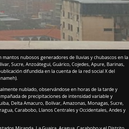
n mantos nubosos generadores de lluvias y chubascos en la
ar, Sucre, Anzoátegui, Guárico, Cojedes, Apure, Barinas,
blicación difundida en la cuenta de la red social X del
(Inameh).
cialmente nublado, observándose en horas de la tarde y
mpañada de precipitaciones de intensidad variable y
uiba, Delta Amacuro, Bolívar, Amazonas, Monagas, Sucre,
 Aragua, Carabobo, Llanos Centrales y Occidentales, Andes y
estados Miranda, La Guaira, Aragua, Carabobo y el Distrito