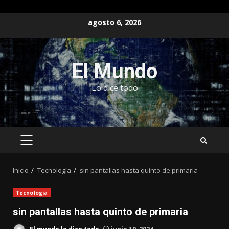
Saltar
agosto 6, 2026
al
contenido
El Mundo
Lo dice todo
MENÚ
PRINCIPAL
Inicio
Tecnología
sin pantallas hasta quinto de primaria
Tecnología
sin pantallas hasta quinto de primaria