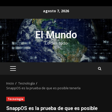
Saltar
agosto 7, 2026
al
contenido
El Mundo
Lo dice todo
MENÚ
PRINCIPAL
Inicio
Tecnología
SnappOS es la prueba de que es posible tenerla
Tecnología
SnappOS es la prueba de que es posible