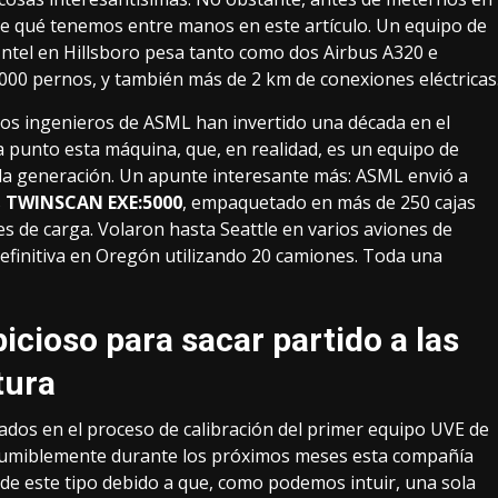
 qué tenemos entre manos en este artículo. Un equipo de
Intel en Hillsboro
pesa tanto como dos Airbus A320 e
.000 pernos, y también más de 2 km de conexiones eléctricas
los ingenieros de ASML han invertido una década en el
a punto esta máquina, que, en realidad, es un equipo de
a generación. Un apunte interesante más: ASML envió a
s
TWINSCAN EXE:5000
, empaquetado en más de 250 cajas
 de carga. Volaron hasta Seattle en varios aviones de
 definitiva en Oregón utilizando 20 camiones. Toda una
icioso para sacar partido a las
tura
ados en el proceso de calibración del primer equipo UVE de
sumiblemente durante los próximos meses esta compañía
 este tipo debido a que, como podemos intuir, una sola