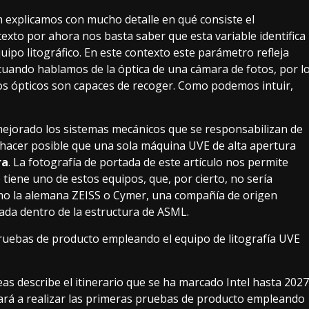
h
explicamos con mucho detalle en qué consiste el
 texto por ahora nos basta saber que esta variable identifica
equipo litográfico. En este contexto este parámetro refleja
a cuando hablamos de
la óptica de una cámara de fotos
, por l
os ópticos
son capaces de recoger
. Como podemos intuir,
ejorado los sistemas mecánicos que se responsabilizan de
e hacer posible que una sola máquina UVE de alta apertura
ra
. La fotografía de portada de este artículo nos permite
e tiene uno de estos equipos, que, por cierto, no sería
omo la alemana ZEISS o Cymer, una compañía de origen
ada dentro de la estructura de ASML.
pruebas de producto empleando el equipo de litografía UVE
eas describe el itinerario que se ha marcado Intel hasta 2027
ará a realizar las primeras pruebas de producto empleando