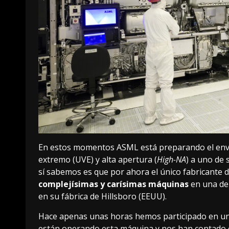
En estos momentos
ASML está preparando el env
extremo
(UVE) y
alta apertura
(
High-NA
) a uno de 
sí sabemos es que por ahora el único fabricante 
complejísimas y carísimas máquinas
en una de 
en su fábrica de Hillsboro (EEUU).
Hace apenas unas horas hemos participado en una 
están operando esta máquina y nos han contado c