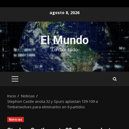
Saltar
agosto 8, 2026
al
contenido
El Mundo
Lo dice todo
MENÚ
PRINCIPAL
Inicio
Noticias
Stephon Castle anota 32 y Spurs aplastan 139-109 a
Timberwolves para eliminarlos en 6 partidos
Noticias