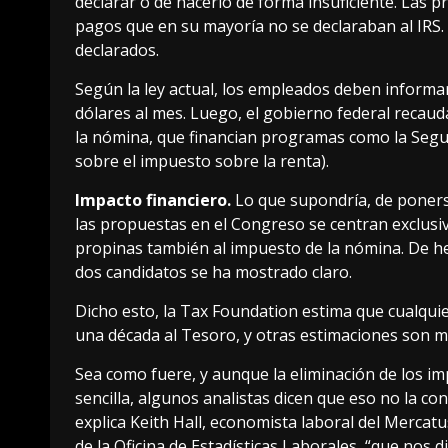
declarar o de hacerlo de forma insuficiente. Las 
pagos que
en su mayoría no se declaraban al IRS
declarados.
Según la ley actual, los empleados deben inform
dólares al mes
. Luego, el gobierno federal recaud
la nómina, que financian programas como la Segur
sobre el impuesto sobre la renta).
Impacto financiero.
Lo que supondría, de ponerse
las propuestas en el Congreso se centran exclusiv
propinas también al impuesto de la nómina. De he
dos candidatos se ha mostrado claro.
Dicho esto,
la Tax Foundation estima
que cualquie
una década al Tesoro, y
otras estimaciones son m
Sea como fuere, y aunque la eliminación de los i
sencilla, algunos analistas dicen que eso no la co
explica Keith Hall
, economista laboral del Mercat
de la Oficina de Estadísticas Laborales, “que nos 