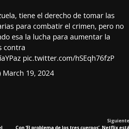
la, tiene el derecho de tomar las
rias para combatir el crimen, pero no
ando esa la lucha para aumentar la
s contra
íaYPaz
pic.twitter.com/hSEqh76fzP
)
March 19, 2024
Siguient
el
Con ‘El problema de los tres cuerpos’, Netflix est