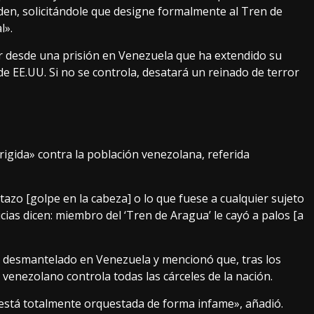
iden, solicitándole que designe formalmente al Tren de
l».
sor desde una prisión en Venezuela que ha extendido su
e EE.UU. Si no se controla, desatará un reinado de terror
igida» contra la población venezolana, referida
azo [golpe en la cabeza] o lo que fuese a cualquier sujeto
ias dicen: miembro del ‘Tren de Aragua’ le cayó a palos [a
ue desmantelado en Venezuela y mencionó que, tras los
venezolano controla todas las cárceles de la nación.
está totalmente orquestada de forma infame», añadió.