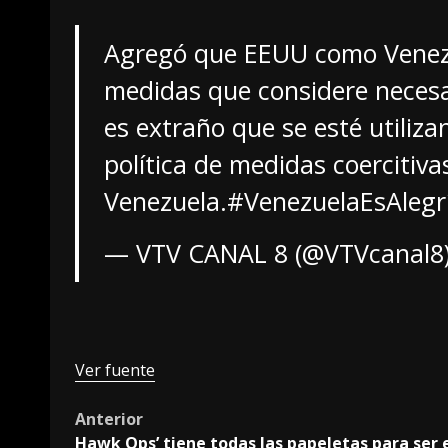
Agregó que EEUU como Venezue
medidas que considere necesa
es extraño que se esté utiliz
política de medidas coercitiva
Venezuela.
#VenezuelaEsAlegr
— VTV CANAL 8 (@VTVcanal8
Ver fuente
Post
Anterior
Hawk Ops’ tiene todas las papeletas para ser 