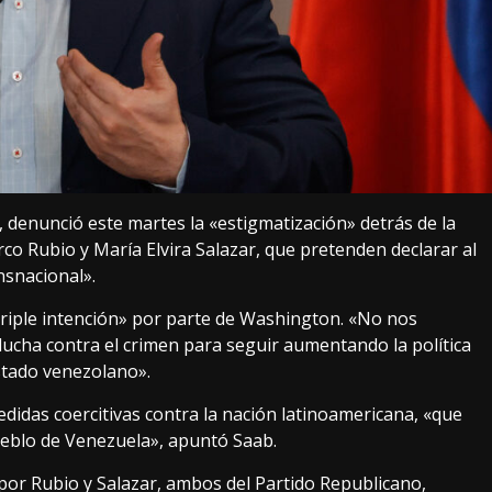
, denunció este martes la «estigmatización» detrás de la
co Rubio y María Elvira Salazar, que pretenden declarar al
nsnacional».
triple intención» por parte de Washington. «No nos
 lucha contra el crimen para seguir aumentando la política
stado venezolano».
didas coercitivas contra la nación latinoamericana, «que
pueblo de Venezuela», apuntó Saab.
por Rubio y Salazar, ambos del Partido Republicano,