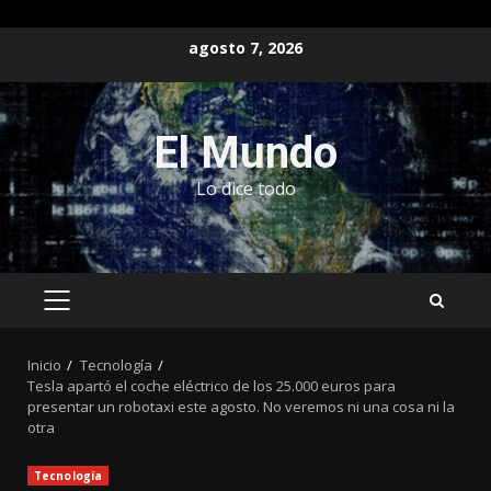
Saltar
agosto 7, 2026
al
contenido
El Mundo
Lo dice todo
MENÚ
PRINCIPAL
Inicio
Tecnología
Tesla apartó el coche eléctrico de los 25.000 euros para
presentar un robotaxi este agosto. No veremos ni una cosa ni la
otra
Tecnología