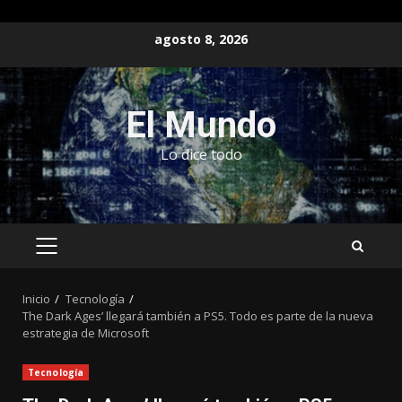
Saltar
agosto 8, 2026
al
contenido
El Mundo
Lo dice todo
MENÚ
PRINCIPAL
Inicio
Tecnología
The Dark Ages’ llegará también a PS5. Todo es parte de la nueva
estrategia de Microsoft
Tecnología