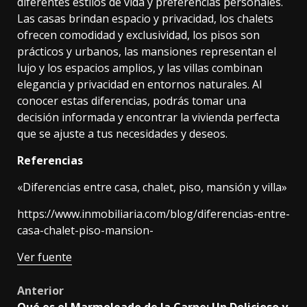
diferentes estilos de vida y preferencias personales.
Las casas brindan espacio y privacidad, los chalets
ofrecen comodidad y exclusividad, los pisos son
prácticos y urbanos, las mansiones representan el
lujo y los espacios amplios, y las villas combinan
elegancia y privacidad en entornos naturales. Al
conocer estas diferencias, podrás tomar una
decisión informada y encontrar la vivienda perfecta
que se ajuste a tus necesidades y deseos.
Referencias
«Diferencias entre casa, chalet, piso, mansión y villa»
https://www.inmobiliaria.com/blog/diferencias-entre-
casa-chalet-piso-mansion-
Ver fuente
Post
Anterior
Qué es el Marmoleado de la Carne: Un Delicioso y