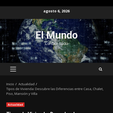
Saltar
agosto 6, 2026
al
contenido
El Mundo
Lo dice todo
MENÚ
PRINCIPAL
Inicio
Actualidad
Tipos de Vivienda: Descubre las Diferencias entre Casa, Chalet,
Piso, Mansión y Villa
Actualidad