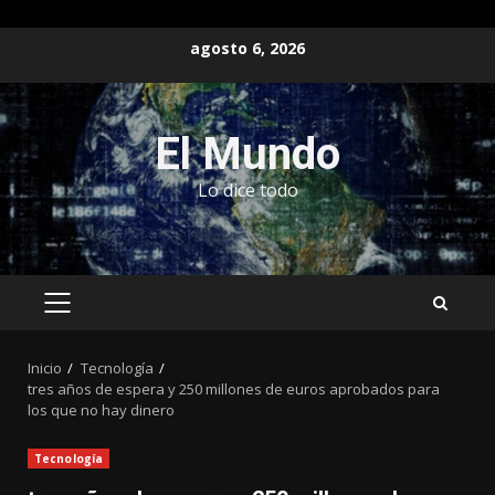
Saltar
agosto 6, 2026
al
contenido
El Mundo
Lo dice todo
MENÚ
PRINCIPAL
Inicio
Tecnología
tres años de espera y 250 millones de euros aprobados para
los que no hay dinero
Tecnología