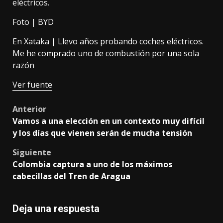
eléctricos.
Foto | BYD
En Xataka |
Llevo años probando coches eléctricos.
Me he comprado uno de combustión por una sola
razón
Ver fuente
Post
Anterior
Vamos a una elección en un contexto muy difícil
navigation
y los días que vienen serán de mucha tensión
Siguiente
Colombia captura a uno de los máximos
cabecillas del Tren de Aragua
Deja una respuesta