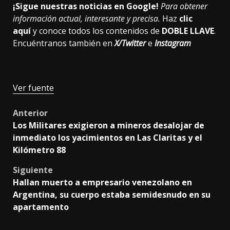
¡Sigue nuestras noticias en Google!
Para obtener
información actual, interesante y precisa.
Haz
clic
aquí
y conoce todos los contenidos de
DOBLE LLAVE
.
Encuéntranos también en
X/Twitter
e
Instagram
Ver fuente
Post
Anterior
Los Militares exigieron a mineros desalojar de
navigation
inmediato los yacimientos en Las Claritas y el
Kilómetro 88
Siguiente
Hallan muerto a empresario venezolano en
Argentina, su cuerpo estaba semidesnudo en su
apartamento