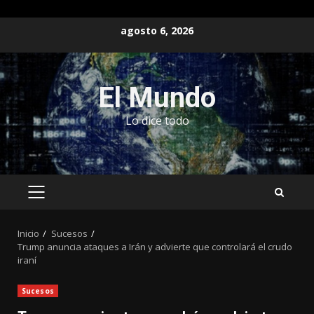
Saltar
agosto 6, 2026
al
contenido
El Mundo
Lo dice todo
MENÚ
PRINCIPAL
Inicio
Sucesos
Trump anuncia ataques a Irán y advierte que controlará el crudo
iraní
Sucesos