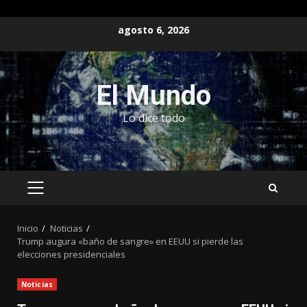
Saltar
agosto 6, 2026
al
contenido
El Mundo
Lo dice todo
MENÚ
PRINCIPAL
Inicio
Noticias
Trump augura «baño de sangre» en EEUU si pierde las
elecciones presidenciales
Noticias