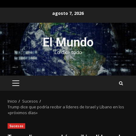
Saltar
agosto 7, 2026
al
contenido
El Mundo
Lo dice todo
MENÚ
PRINCIPAL
Inicio
Sucesos
Trump dice que podría recibir a líderes de Israel y Líbano en los
«próximos días»
Sucesos