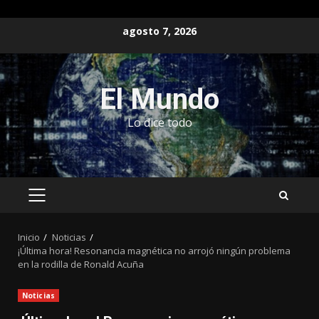
Saltar
agosto 7, 2026
al
contenido
El Mundo
Lo dice todo
MENÚ
PRINCIPAL
Inicio
Noticias
¡Última hora! Resonancia magnética no arrojó ningún problema
en la rodilla de Ronald Acuña
Noticias