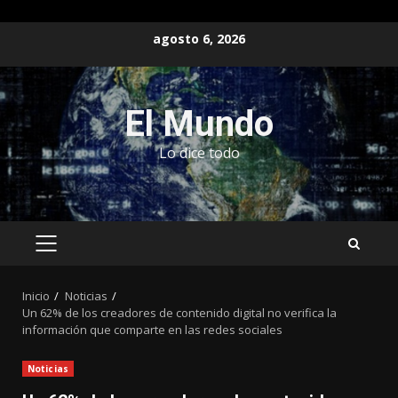
Saltar
agosto 6, 2026
al
contenido
El Mundo
Lo dice todo
MENÚ
PRINCIPAL
Inicio
Noticias
Un 62% de los creadores de contenido digital no verifica la
información que comparte en las redes sociales
Noticias