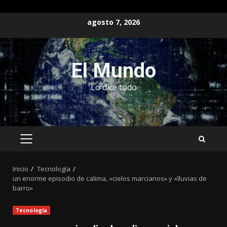
Saltar
agosto 7, 2026
al
contenido
El Mundo
Lo dice todo
MENÚ
PRINCIPAL
Inicio
Tecnología
un enorme episodio de calima, «cielos marcianos» y «lluvias de
barro»
Tecnología