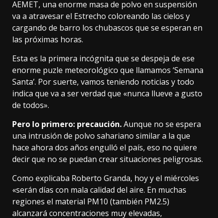
AEMET
, una enorme masa de polvo en suspensión
va a atravesar el Estrecho coloreando las cielos y
cargando de barro los chubascos que se esperan en
las próximas horas.
Esta es la primera incógnita que se despeja de ese
enorme puzle meteorológico que llamamos ‘Semana
Santa’. Por suerte, vamos teniendo noticias y todo
indica que va a ser verdad que «nunca llueve a gusto
de todos».
Pero lo primero: precaución.
Aunque no se espera
una intrusión de polvo sahariano similar a
la que
hace ahora dos años
engulló el país, eso no quiere
decir que no se puedan crear situaciones peligrosas.
Como
explicaba Roberto Granda
, hoy y el miércoles
«serán días con mala calidad del aire. En muchas
regiones el material PM10 (también PM2.5)
alcanzará concentraciones muy elevadas,