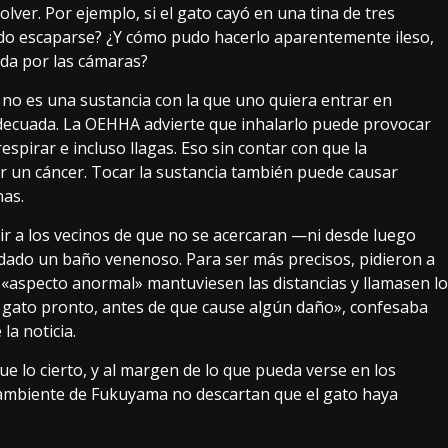
lver. Por ejemplo, si el gato cayó en una tina de tres
udo escaparse? ¿Y cómo pudo hacerlo aparentemente ileso,
ada por las cámaras?
 no es una sustancia con la que uno quiera entrar en
adecuada.
La OEHHA advierte
que inhalarlo puede provocar
espirar e incluso llagas. Eso sin contar con que la
r un cáncer. Tocar la sustancia también puede causar
nas.
tir a los vecinos de que no se acercaran —ni desde luego
ado un baño venenoso. Para ser más precisos, pidieron a
 «aspecto anormal» mantuviesen las distancias y llamasen lo
l gato pronto, antes de que cause algún daño»,
confesaba
la noticia.
 lo cierto, y al margen de lo que pueda verse en los
ioambiente de Fukuyama no descartan que el gato haya