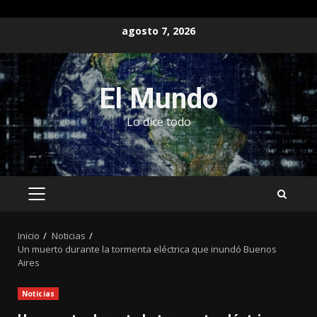
Saltar
agosto 7, 2026
al
contenido
El Mundo
Lo dice todo
MENÚ
PRINCIPAL
Inicio
Noticias
Un muerto durante la tormenta eléctrica que inundó Buenos
Aires
Noticias