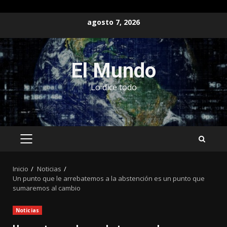
Saltar
agosto 7, 2026
al
contenido
El Mundo
Lo dice todo
MENÚ
PRINCIPAL
Inicio
Noticias
Un punto que le arrebatemos a la abstención es un punto que
sumaremos al cambio
Noticias