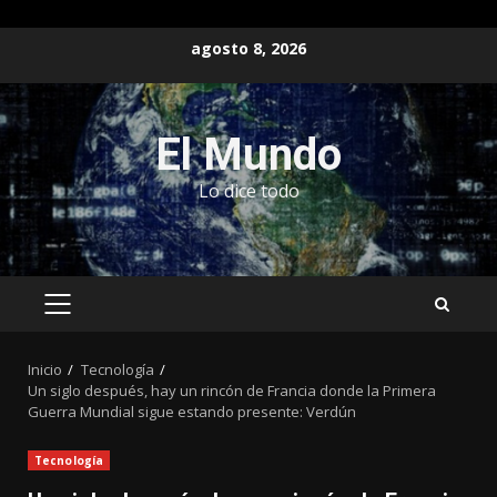
Saltar
agosto 8, 2026
al
contenido
El Mundo
Lo dice todo
MENÚ
PRINCIPAL
Inicio
Tecnología
Un siglo después, hay un rincón de Francia donde la Primera
Guerra Mundial sigue estando presente: Verdún
Tecnología