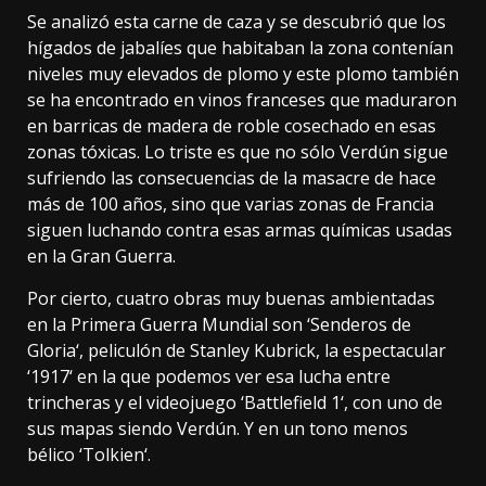
Se analizó esta carne de caza y se descubrió que los
hígados de jabalíes que habitaban la zona contenían
niveles muy elevados de plomo y este plomo también
se ha encontrado en vinos franceses que maduraron
en barricas de madera de roble cosechado en esas
zonas tóxicas. Lo triste es que no sólo Verdún sigue
sufriendo las consecuencias de la masacre de hace
más de 100 años, sino que varias zonas de Francia
siguen luchando
contra esas armas químicas usadas
en la Gran Guerra.
Por cierto, cuatro obras muy buenas ambientadas
en la Primera Guerra Mundial son ‘
Senderos de
Gloria
‘, peliculón de
Stanley Kubrick
, la espectacular
‘
1917
‘ en la que podemos ver esa lucha entre
trincheras y el videojuego ‘
Battlefield 1
‘, con uno de
sus mapas siendo Verdún. Y en un tono menos
bélico ‘
Tolkien
‘.