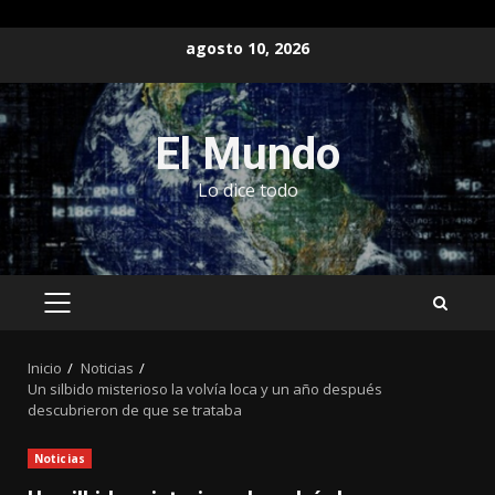
Saltar
agosto 10, 2026
al
contenido
El Mundo
Lo dice todo
MENÚ
PRINCIPAL
Inicio
Noticias
Un silbido misterioso la volvía loca y un año después
descubrieron de que se trataba
Noticias