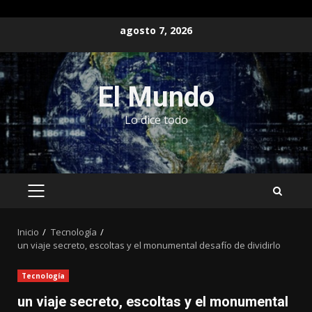
Saltar
agosto 7, 2026
al
contenido
El Mundo
Lo dice todo
MENÚ
PRINCIPAL
Inicio
Tecnología
un viaje secreto, escoltas y el monumental desafío de dividirlo
Tecnología
un viaje secreto, escoltas y el monumental