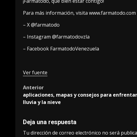
¡Farmatodo, qué bien estar contigo!
Para más información, visita www.farmatodo.com y
– X @farmatodo
– Instagram @farmatodovzla
– Facebook FarmatodoVenezuela
Ver fuente
Post
Anterior
aplicaciones, mapas y consejos para enfrentar
navigation
lluvia y la nieve
Deja una respuesta
Tu dirección de correo electrónico no será publica