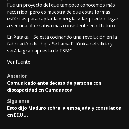
Fue un proyecto del que tampoco conocemos más
recorrido, pero es muestra de que estas formas
esféricas para captar la energía solar pueden llegar
a ser una alternativa más consistente en el futuro.
En Xataka |
Se está cocinando una revolución en la
fabricación de chips. Se llama fotónica del silicio y
será la gran apuesta de TSMC
Ver fuente
Post
Anterior
Comunicado ante deceso de persona con
navigation
discapacidad en Cumanacoa
Siguiente
Esto dijo Maduro sobre la embajada y consulados
en EE.UU.