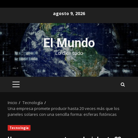
Saltar
agosto 9, 2026
al
contenido
El Mundo
Lo dice todo
MENÚ
PRINCIPAL
Inicio
Tecnología
Una empresa promete producir hasta 20 veces más que los
paneles solares con una sencilla forma: esferas fotónicas
Tecnología