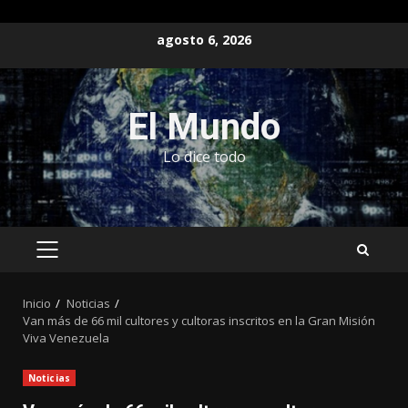
Saltar
agosto 6, 2026
al
contenido
El Mundo
Lo dice todo
MENÚ
PRINCIPAL
Inicio
Noticias
Van más de 66 mil cultores y cultoras inscritos en la Gran Misión
Viva Venezuela
Noticias