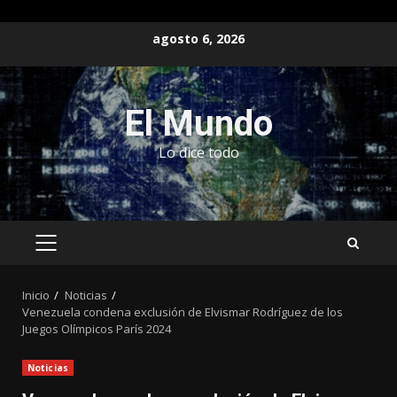
Saltar
agosto 6, 2026
al
contenido
El Mundo
Lo dice todo
MENÚ
PRINCIPAL
Inicio
Noticias
Venezuela condena exclusión de Elvismar Rodríguez de los
Juegos Olímpicos París 2024
Noticias