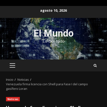
Saltar
agosto 10, 2026
al
contenido
El Mundo
Lo dice todo
MENÚ
PRINCIPAL
Inicio
Noticias
Venezuela firma licencia con Shell para Fase I del campo
gasífero Loran
Noticias