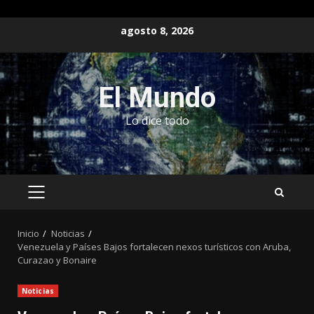
Saltar
agosto 8, 2026
al
contenido
El Mundo
Lo dice todo
MENÚ
PRINCIPAL
Inicio
Noticias
Venezuela y Países Bajos fortalecen nexos turísticos con Aruba,
Curazao y Bonaire
Noticias