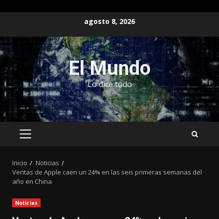
Saltar
agosto 8, 2026
al
contenido
El Mundo
Lo dice todo
MENÚ
PRINCIPAL
Inicio
Noticias
Ventas de Apple caen un 24% en las seis primeras semanas del
año en China
Noticias