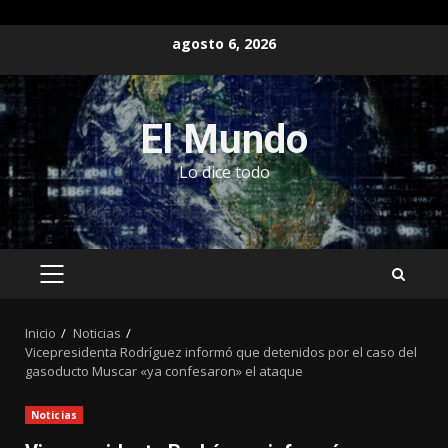
Saltar
agosto 6, 2026
al
contenido
El Mundo
Lo dice todo
MENÚ
PRINCIPAL
Inicio
Noticias
Vicepresidenta Rodríguez informó que detenidos por el caso del
gasoducto Muscar «ya confesaron» el ataque
Noticias