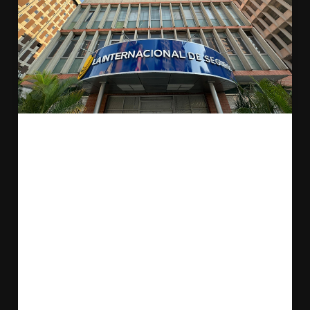
Fuente:
https://hispanopost.com/la-
internacional-de-seguros-se-expande-con-
su-plan-mas-cerca-de-ti/
Hjalmar Jesús Gibelli Gómez,
presidente de La Internacional de
Seguros.
Este enfoque humanista es lo que ha
permitido a la empresa escalar en el ranking
nacional de primas cobradas, superando a
competidores tradicionales gracias a una