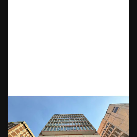
Opinión del Experto: Seguros
y Cultura
«Acompañar a instituciones como la
Hermandad Gallega nos permite conectar
con la fibra ética de la sociedad
. En La
Internacional de Seguros, entendemos que
nuestro rol como promotores no es solo
publicitario; es una extensión de nuestra
misión de servicio. Al premiar a una
representante de la seguridad, estamos
celebrando el valor de la prevención en la
vida cotidiana de cada venezolano.»
Leer más