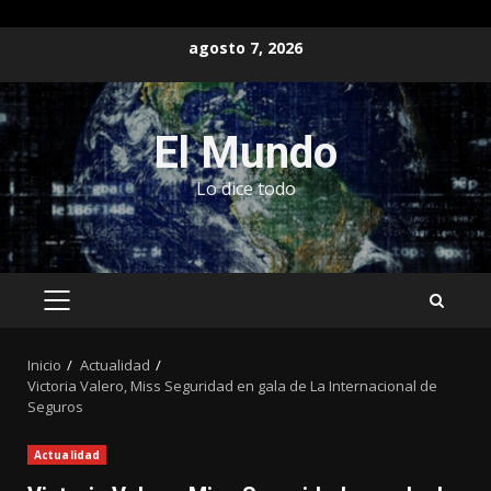
Saltar
agosto 7, 2026
al
contenido
El Mundo
Lo dice todo
MENÚ
PRINCIPAL
Inicio
Actualidad
Victoria Valero, Miss Seguridad en gala de La Internacional de
Seguros
Actualidad