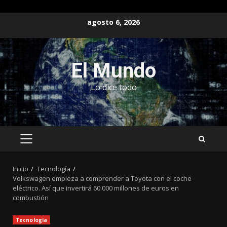
Saltar
agosto 6, 2026
al
contenido
El Mundo
Lo dice todo
MENÚ
PRINCIPAL
Inicio
Tecnología
Volkswagen empieza a comprender a Toyota con el coche
eléctrico. Así que invertirá 60.000 millones de euros en
combustión
Tecnología