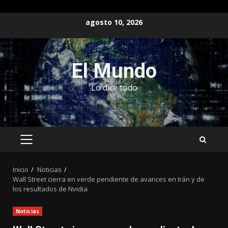
Saltar
agosto 10, 2026
al
contenido
El Mundo
Lo dice todo
MENÚ
PRINCIPAL
Inicio
Noticias
Wall Street cierra en verde pendiente de avances en Irán y de
los resultados de Nvidia
Noticias