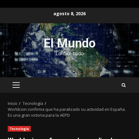
Saltar
agosto 8, 2026
al
contenido
El Mundo
Lo dice todo
MENÚ
PRINCIPAL
Inicio
Tecnología
Worldcoin confirma que ha paralizado su actividad en España.
Es una gran victoria para la AEPD
Tecnología