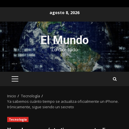
Saltar
agosto 8, 2026
al
contenido
El Mundo
Lo dice todo
MENÚ
PRINCIPAL
Inicio
Tecnología
Ya sabemos cuánto tiempo se actualiza oficialmente un iPhone.
Irónicamente, sigue siendo un secreto
Tecnología