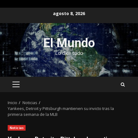
Saltar
agosto 8, 2026
al
contenido
El Mundo
Lo dice todo
MENÚ
PRINCIPAL
Inicio
Noticias
Yankees, Detroit y Pittsburgh mantienen su invicto tras la
primera semana de la MLB
Noticias