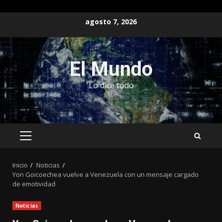
Saltar
agosto 7, 2026
al
contenido
El Mundo
Lo dice todo
MENÚ
PRINCIPAL
Inicio
Noticias
Yon Goicoechea vuelve a Venezuela con un mensaje cargado
de emotividad
Noticias